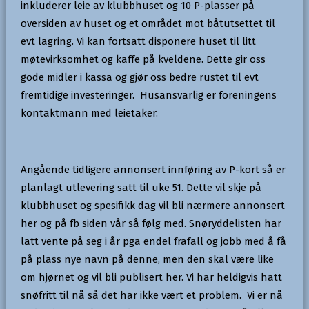
inkluderer leie av klubbhuset og 10 P-plasser på
oversiden av huset og et området mot båtutsettet til
evt lagring. Vi kan fortsatt disponere huset til litt
møtevirksomhet og kaffe på kveldene. Dette gir oss
gode midler i kassa og gjør oss bedre rustet til evt
fremtidige investeringer. Husansvarlig er foreningens
kontaktmann med leietaker.
Angående tidligere annonsert innføring av P-kort så er
planlagt utlevering satt til uke 51. Dette vil skje på
klubbhuset og spesifikk dag vil bli nærmere annonsert
her og på fb siden vår så følg med. Snøryddelisten har
latt vente på seg i år pga endel frafall og jobb med å få
på plass nye navn på denne, men den skal være like
om hjørnet og vil bli publisert her. Vi har heldigvis hatt
snøfritt til nå så det har ikke vært et problem. Vi er nå