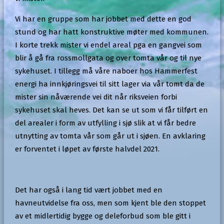
Vi har en gruppe som har jobbet med dette en god
stund og har hatt konstruktive møter med kommunen.
I korte trekk mister vi endel areal pga en gangvei som
blir å gå fra rossmollgata og over tomta vår og til nye
sykehuset. I tillegg må våre naboer hos Hammerfest
energi ha innkjøringsvei til sitt lager via vår tomt da de
mister sin nåværende vei dit når riksveien forbi
sykehuset skal heves. Det kan se ut som vi får tilført en
del arealer i form av utfylling i sjø slik at vi får bedre
utnytting av tomta vår som går ut i sjøen. En avklaring
er forventet i løpet av første halvdel 2021.
Det har også i lang tid vært jobbet med en
havneutvidelse fra oss, men som kjent ble den stoppet
av et midlertidig bygge og deleforbud som ble gitt i