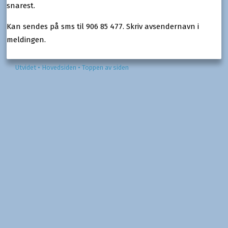
snarest.
Kan sendes på sms til 906 85 477. Skriv avsendernavn i
meldingen.
Utvidet
• Hovedsiden
• Toppen av siden