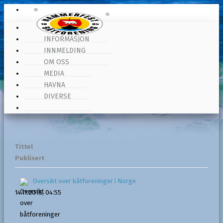
≡
≡
HOVEDSIDEN
INFORMASJON
INNMELDING
OM OSS
MEDIA
Diverse
HAVNA
DIVERSE
Tittel
Publisert
Oversikt over båtforeninger i Norge
14.11.2018, 04:55