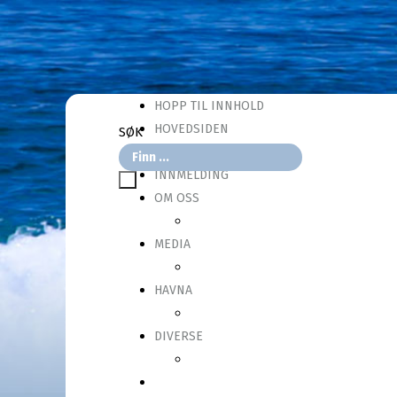
HOPP TIL INNHOLD
HOVEDSIDEN
SØK
INFORMASJON
INNMELDING
OM OSS
MEDIA
HAVNA
DIVERSE