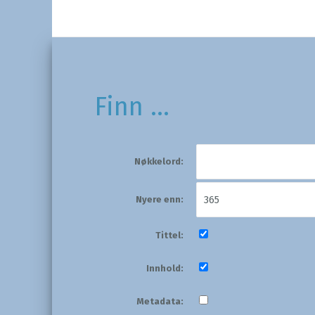
Finn ...
Nøkkelord:
Nyere enn:
Tittel:
Innhold:
Metadata: